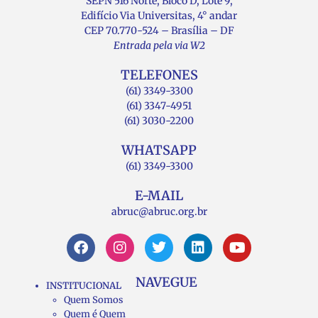
SEPN 516 Norte, Bloco D, Lote 9,
Edifício Via Universitas, 4° andar
CEP 70.770-524 – Brasília – DF
Entrada pela via W2
TELEFONES
(61) 3349-3300
(61) 3347-4951
(61) 3030-2200
WHATSAPP
(61) 3349-3300
E-MAIL
abruc@abruc.org.br
NAVEGUE
INSTITUCIONAL
Quem Somos
Quem é Quem