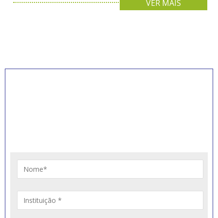
VER MAIS
INSCREVA-SE PARA
RECEBER NOVIDADES
Artigos, notícias, legislações e informativos sobre
educação comunitária.