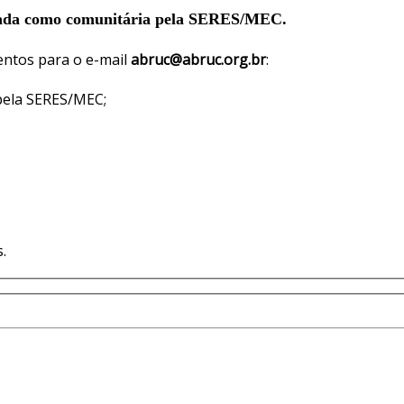
icada como comunitária pela SERES/MEC.
entos para o e-mail
abruc@abruc.org.br
:
 pela SERES/MEC;
.