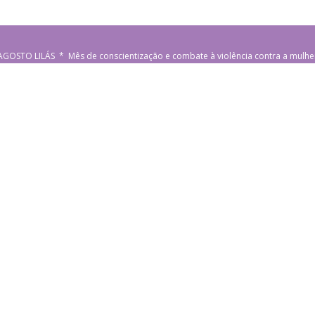
AGOSTO LILÁS * Mês de conscientização e combate à violência contra a mulhe