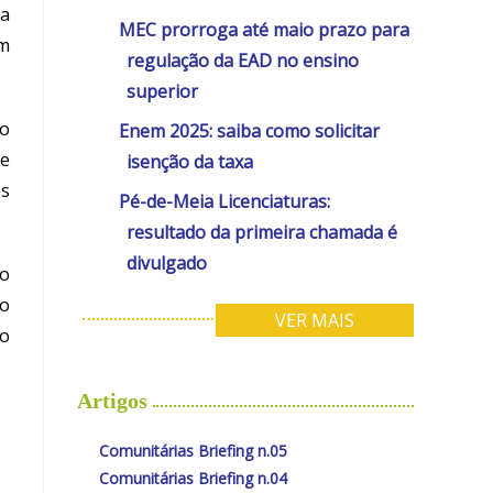
ma
MEC prorroga até maio prazo para
em
regulação da EAD no ensino
superior
to
Enem 2025: saiba como solicitar
 e
isenção da taxa
os
Pé-de-Meia Licenciaturas:
resultado da primeira chamada é
divulgado
 o
 o
VER MAIS
ão
Artigos
Comunitárias Briefing n.05
Comunitárias Briefing n.04