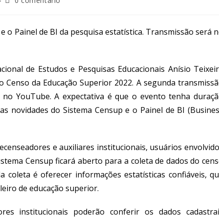
0 comentário
 o Painel de BI da pesquisa estatística. Transmissão será 
Nacional de Estudos e Pesquisas Educacionais Anísio Teixei
 do Censo da Educação Superior 2022.
A segunda transmiss
to no YouTube.
A expectativa é que o evento tenha duraç
as novidades do Sistema Censup e o Painel de BI (Busine
ecenseadores e auxiliares institucionais, usuários envolvid
istema Censup ficará aberto para a coleta de dados do cen
 coleta é oferecer informações estatísticas confiáveis, q
eiro de educação superior.
es institucionais poderão conferir os dados cadastra