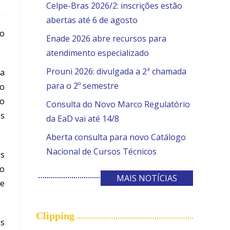
Celpe-Bras 2026/2: inscrições estão
abertas até 6 de agosto
no
Enade 2026 abre recursos para
atendimento especializado
Prouni 2026: divulgada a 2ª chamada
ra
para o 2º semestre
ão
ão
Consulta do Novo Marco Regulatório
ss
da EaD vai até 14/8
Aberta consulta para novo Catálogo
Nacional de Cursos Técnicos
os
so
MAIS NOTÍCIAS
ue
Clipping
is