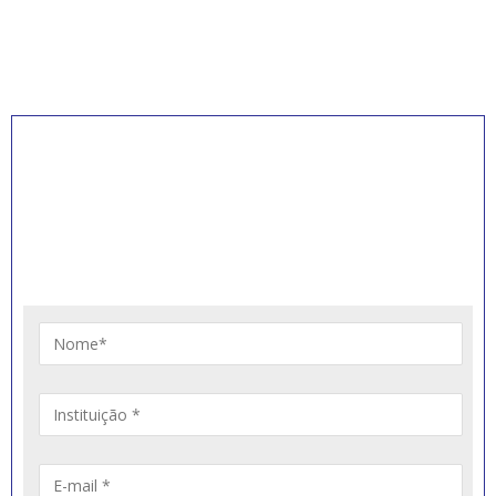
INSCREVA-SE PARA
RECEBER NOVIDADES
Artigos, notícias, legislações e informativos sobre
educação comunitária.