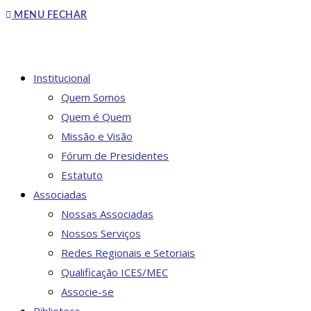
to
MENU
FECHAR
close
the
search
DO
Institucional
panel.
Quem Somos
Quem é Quem
Missão e Visão
SITE
Fórum de Presidentes
Estatuto
Associadas
Nossas Associadas
Nossos Serviços
Redes Regionais e Setoriais
Qualificação ICES/MEC
Associe-se