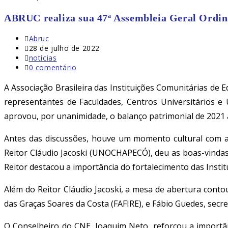
ABRUC realiza sua 47ª Assembleia Geral Ordiná
Autor
Abruc
do
Post
28 de julho de 2022
post:
publicado:
Categoria
notícias
do
Comentários
0 comentário
post:
do
post:
A Associação Brasileira das Instituições Comunitárias de 
representantes de Faculdades, Centros Universitários e
aprovou, por unanimidade, o balanço patrimonial de 2021 
Antes das discussões, houve um momento cultural com a 
Reitor Cláudio Jacoski (UNOCHAPECÓ), deu as boas-vindas
Reitor destacou a importância do fortalecimento das Inst
Além do Reitor Cláudio Jacoski, a mesa de abertura cont
das Graças Soares da Costa (FAFIRE), e Fábio Guedes, secr
O Conselheiro do CNE, Joaquim Neto, reforçou a importân