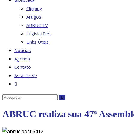
Biblioteca
Clipping
Artigos
ABRUC TV
Legislações
Links Úteis
Notícias
Agenda
Contato
Associe-se
Alternar
pesquisa
Pesquisar
do
neste
site
ABRUC realiza sua 47ª Assemble
site