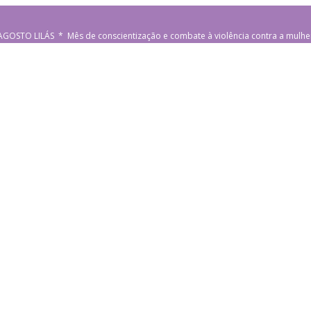
AGOSTO LILÁS * Mês de conscientização e combate à violência contra a mulhe