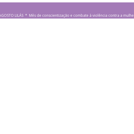
AGOSTO LILÁS * Mês de conscientização e combate à violência contra a mulhe