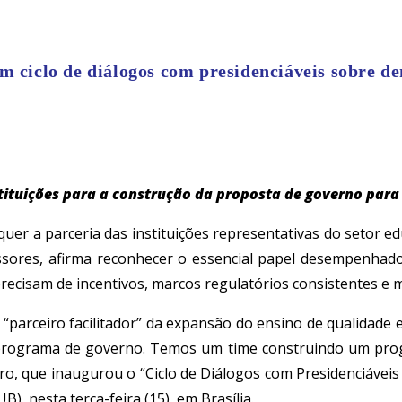
m ciclo de diálogos com presidenciáveis sobre d
stituições para a construção da proposta de governo par
quer a parceria das instituições representativas do setor e
fessores, afirma reconhecer o essencial papel desempenhado
precisam de incentivos, marcos regulatórios consistentes e 
parceiro facilitador” da expansão do ensino de qualidade e a
 programa de governo. Temos um time construindo um pro
ro, que inaugurou o “Ciclo de Diálogos com Presidenciávei
), nesta terça-feira (15), em Brasília.