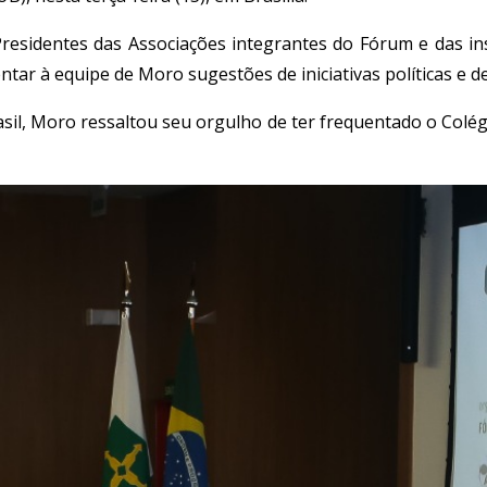
esidentes das Associações integrantes do Fórum e das ins
entar à equipe de Moro sugestões de iniciativas políticas e
sil, Moro ressaltou seu orgulho de ter frequentado o Colégi