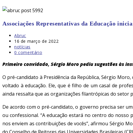
Associações Representativas da Educação inicia
Autor
Abruc
do
Post
16 de março de 2022
post:
publicado:
Categoria
notícias
do
Comentários
0 comentário
post:
do
post:
Primeiro convidado, Sérgio Moro pediu sugestões às in
O pré-candidato à Presidência da República, Sérgio Moro, 
voltado à educação. Ele, que é filho de um casal de pro
ainda ressalta que as organizações filantrópicas do setor 
De acordo com o pré-candidato, o governo precisa ser um “
ou confessional. “A educação estará no centro do nosso
nos enviem as contribuições de vocês”, afirmou Sérgio Mo
do Conselho de Reitores das Universidades Brasileiras (CRUB