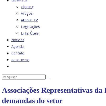
Biblioteca
Clipping
Artigos
ABRUC TV
Legislações
Links Úteis
Notícias
Agenda
Contato
Associe-se
Alternar
pesquisa
Pesquisar
do
neste
site
Associações Representativas da 
site
demandas do setor