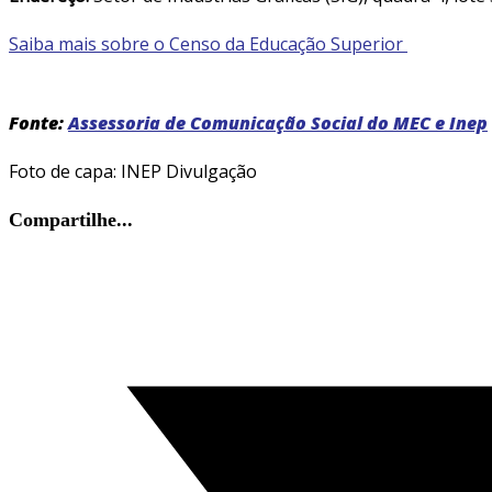
Saiba mais sobre o Censo da Educação Superior
Fonte:
Assessoria de Comunicação Social do MEC e Inep
Foto de capa: INEP Divulgação
Compartilhar
Compartilhe...
este
Abre
conteúdo
em
uma
nova
janela