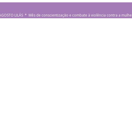
AGOSTO LILÁS * Mês de conscientização e combate à violência contra a mulhe