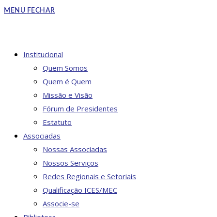
to
MENU
FECHAR
close
the
search
DO
Institucional
panel.
Quem Somos
Quem é Quem
Missão e Visão
SITE
Fórum de Presidentes
Estatuto
Associadas
Nossas Associadas
Nossos Serviços
Redes Regionais e Setoriais
Qualificação ICES/MEC
Associe-se