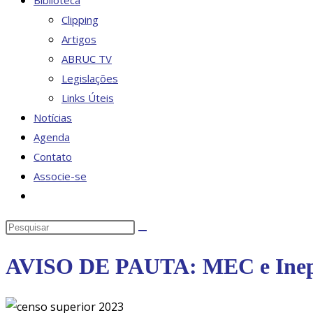
Biblioteca
Clipping
Artigos
ABRUC TV
Legislações
Links Úteis
Notícias
Agenda
Contato
Associe-se
Alternar
pesquisa
Pesquisar
do
neste
site
AVISO DE PAUTA: MEC e Inep d
site