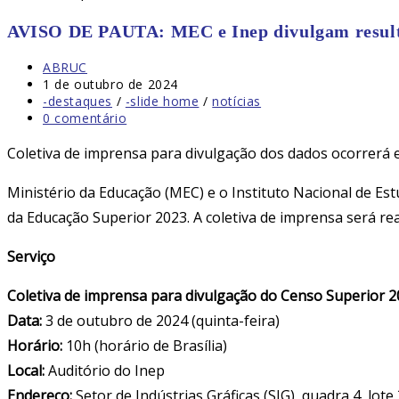
AVISO DE PAUTA: MEC e Inep divulgam result
Autor
ABRUC
do
Post
1 de outubro de 2024
post:
publicado:
Categoria
-destaques
/
-slide home
/
notícias
do
Comentários
0 comentário
post:
do
post:
Coletiva de imprensa para divulgação dos dados ocorrerá e
Ministério da Educação (MEC) e o Instituto Nacional de Est
da Educação Superior 2023. A coletiva de imprensa será real
Serviço
Coletiva de imprensa para divulgação do Censo Superior 
Data:
3 de outubro de 2024 (quinta-feira)
Horário:
10h (horário de Brasília)
Local:
Auditório do Inep
Endereço:
Setor de Indústrias Gráficas (SIG), quadra 4, lote 