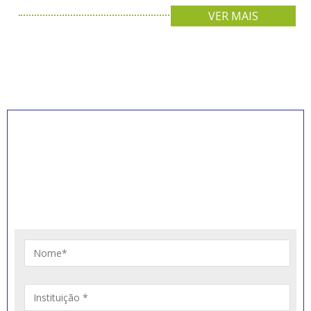
VER MAIS
INSCREVA-SE PARA
RECEBER NOVIDADES
Artigos, notícias, legislações e informativos sobre
educação comunitária.