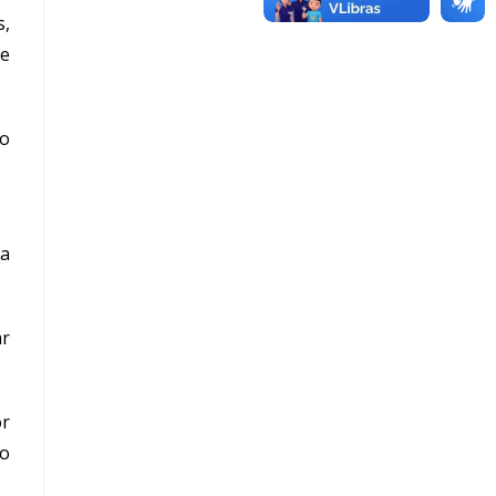
s,
de
 o
ra
ar
or
ão