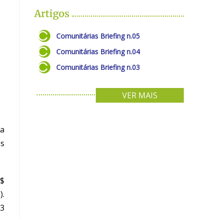
Artigos
Comunitárias Briefing n.05
Comunitárias Briefing n.04
Comunitárias Briefing n.03
VER MAIS
 a
os
R$
).
,3