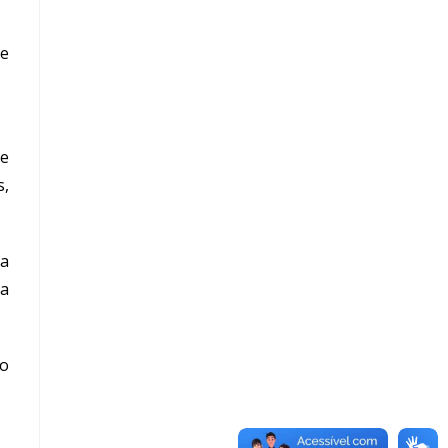
de
te
s,
 a
da
do