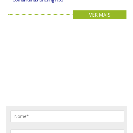
VER MAIS
INSCREVA-SE PARA
RECEBER NOVIDADES
Artigos, notícias, legislações e informativos sobre
educação comunitária.