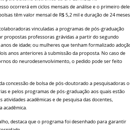
esso ocorrerá em ciclos mensais de análise e o primeiro dele
 bolsas têm valor mensal de R$ 5,2 mil e duração de 24 meses
colaboradoras vinculadas a programas de pós-graduação
 propostas professoras grávidas a partir do segundo
2 anos de idade; ou mulheres que tenham formalizado adoçã
dois anos anteriores à submissão da proposta. No caso de
tornos do neurodesenvolvimento, o pedido pode ser feito
io da concessão de bolsa de pós-doutorado a pesquisadoras 
rias e pelos programas de pós-graduação aos quais estão
as atividades acadêmicas e de pesquisa das docentes,
a acadêmica.
alho, destaca que o programa foi desenhado para garantir
ternidade.