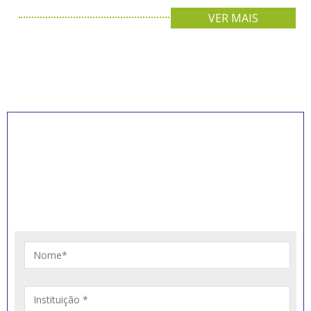
VER MAIS
INSCREVA-SE PARA
RECEBER NOVIDADES
Artigos, notícias, legislações e informativos sobre
educação comunitária.