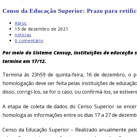
Censo da Educação Superior: Prazo para retific
Autor
Abruc
do
Post
15 de dezembro de 2021
post:
publicado:
Categoria
notícias
do
Comentários
0 comentário
post:
do
post:
Por meio do Sistema Censup, instituições de educação su
termina em 17/12.
Termina às 23h59 de quinta-feira, 16 de dezembro, o p
homologação deve ser feita pelas instituições de educaç
disso, corrigi-los, se for o caso, ou confirmá-los, se estive
A etapa de coleta de dados do Censo Superior se encerr
homologa as informações entre os dias 17 a 27 de dezembro.
Censo da Educação Superior –
Realizado anualmente pelo