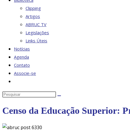
Biblioteca
Clipping
Artigos
ABRUC TV
Legislações
Links Úteis
Notícias
Agenda
Contato
Associe-se
Alternar
pesquisa
Pesquisar
do
neste
site
Censo da Educação Superior: Pra
site