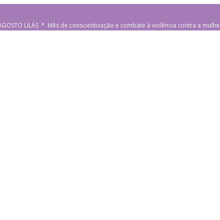
AGOSTO LILÁS * Mês de conscientização e combate à violência contra a mulhe