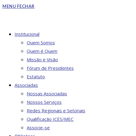
to
MENU
FECHAR
close
the
search
DO
Institucional
panel.
Quem Somos
Quem é Quem
Missão e Visão
SITE
Fórum de Presidentes
Estatuto
Associadas
Nossas Associadas
Nossos Serviços
Redes Regionais e Setoriais
Qualificação ICES/MEC
Associe-se