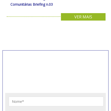
Comunitárias Briefing n.03
VER MAIS
INSCREVA-SE PARA
RECEBER NOVIDADES
Artigos, notícias, legislações e informativos sobre
educação comunitária.