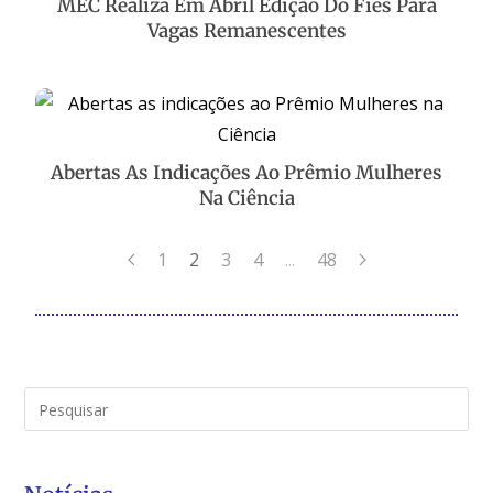
MEC Realiza Em Abril Edição Do Fies Para
Vagas Remanescentes
Abertas As Indicações Ao Prêmio Mulheres
Na Ciência
...
1
2
3
4
48