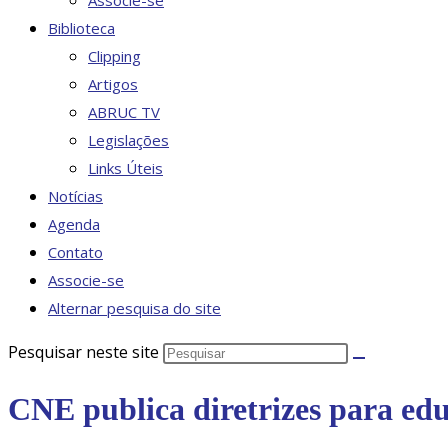
Associe-se
Biblioteca
Clipping
Artigos
ABRUC TV
Legislações
Links Úteis
Notícias
Agenda
Contato
Associe-se
Alternar pesquisa do site
Pesquisar neste site
CNE publica diretrizes para educ