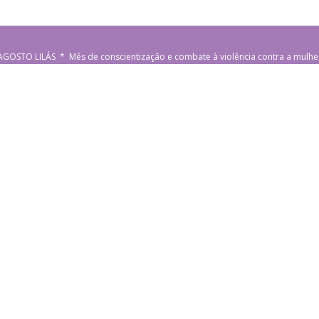
AGOSTO LILÁS * Mês de conscientização e combate à violência contra a mulhe