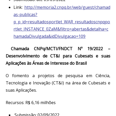
Link:
http://memoria2.cnpq.br/web/guest/chamad
as-publicas?
p_p_id=resultadosportlet_WAR_resultadoscnpqpo
rtlet_INSTANCE_0ZaM&filtro=abertas&detalha=c
hamadaDivulgada&idDivulgacao=109
Chamada CNPq/MCTI/FNDCT Nº 19/2022 –
Desenvolvimento de CT&I para Cubesats e suas
Aplicações às Áreas de Interesse do Brasil
O fomento a projetos de pesquisa em Ciência,
Tecnologia e Inovação (CT&I) na área de Cubesats e
suas Aplicações.
Recursos: R$ 6,16 milhões
Submissão: 02/09/2022