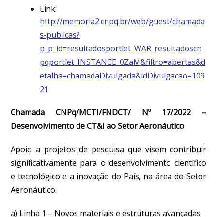
Link:
http://memoria2.cnpq.br/web/guest/chamada
s-publicas?
p_p_id=resultadosportlet_WAR_resultadoscn
pqportlet_INSTANCE_0ZaM&filtro=abertas&d
etalha=chamadaDivulgada&idDivulgacao=109
21
Chamada CNPq/MCTI/FNDCT/ Nº 17/2022 –
Desenvolvimento de CT&I ao Setor Aeronáutico
Apoio a projetos de pesquisa que visem contribuir
significativamente para o desenvolvimento científico
e tecnológico e a inovação do País, na área do Setor
Aeronáutico.
a) Linha 1 – Novos materiais e estruturas avançadas;