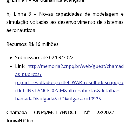
h) Linha 8 – Novas capacidades de modelagem e
simulação voltadas ao desenvolvimento de sistemas
aeronáuticos
Recursos: R$ 16 milhões
Submissão: até 02/09/2022
Link:
http://memoria2.cnpq.br/web/guest/chamad
as-publicas?
p_p_id=resultadosportlet_WAR_resultadoscnpqpo
rtlet_INSTANCE_0ZaM&filtro=abertas&detalha=c
hamadaDivulgada&idDivulgacao=10925
Chamada CNPq/MCTI/FNDCT Nº 23/2022 –
InovaNióbio