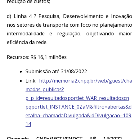
redução de custos;
d) Linha 4 ? Pesquisa, Desenvolvimento e Inovação
nos setores de transporte com foco no planejamento
intermodalidade e regulação, objetivando maior
eficiência da rede.
Recursos: R$ 16,1 milhões
Submissão até 31/08/2022
Link:
http://memoria2.cnpq.br/web/guest/cha
madas-publicas?
p_p_id=resultadosportlet_WAR_resultadoscn
pqportlet_INSTANCE_0ZaM&filtro=abertas&d
etalha=chamadaDivulgada&idDivulgacao=109
14
Chamada CNPq/MCTI/FNDCT Nº 14/2022 –