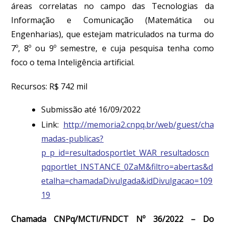
áreas correlatas no campo das Tecnologias da
Informação e Comunicação (Matemática ou
Engenharias), que estejam matriculados na turma do
7º, 8º ou 9º semestre, e cuja pesquisa tenha como
foco o tema Inteligência artificial.
Recursos: R$ 742 mil
Submissão até 16/09/2022
Link:
http://memoria2.cnpq.br/web/guest/cha
madas-publicas?
p_p_id=resultadosportlet_WAR_resultadoscn
pqportlet_INSTANCE_0ZaM&filtro=abertas&d
etalha=chamadaDivulgada&idDivulgacao=109
19
Chamada CNPq/MCTI/FNDCT Nº 36/2022 – Do