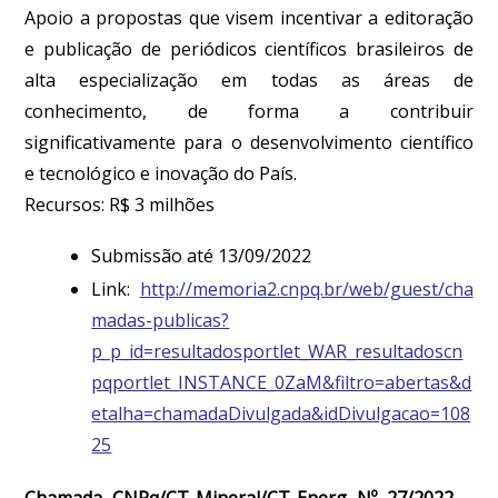
Apoio a propostas que visem incentivar a editoração
e publicação de periódicos científicos brasileiros de
alta especialização em todas as áreas de
conhecimento, de forma a contribuir
significativamente para o desenvolvimento científico
e tecnológico e inovação do País.
Recursos: R$ 3 milhões
Submissão até 13/09/2022
Link:
http://memoria2.cnpq.br/web/guest/cha
madas-publicas?
p_p_id=resultadosportlet_WAR_resultadoscn
pqportlet_INSTANCE_0ZaM&filtro=abertas&d
etalha=chamadaDivulgada&idDivulgacao=108
25
Chamada CNPq/CT-Mineral/CT-Energ Nº 27/2022 –