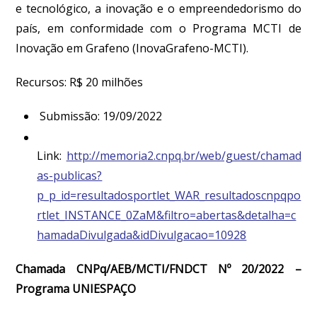
e tecnológico, a inovação e o empreendedorismo do
país, em conformidade com o Programa MCTI de
Inovação em Grafeno (InovaGrafeno-MCTI).
Recursos: R$ 20 milhões
Submissão: 19/09/2022
Link:
http://memoria2.cnpq.br/web/guest/chamad
as-publicas?
p_p_id=resultadosportlet_WAR_resultadoscnpqpo
rtlet_INSTANCE_0ZaM&filtro=abertas&detalha=c
hamadaDivulgada&idDivulgacao=10928
Chamada CNPq/AEB/MCTI/FNDCT Nº 20/2022 –
Programa UNIESPAÇO