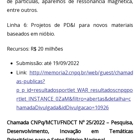
de partículas, aparelhos de ressonância magnética,
entre outros.
Linha 6: Projetos de PD&I para novos materiais
baseados em nióbio.
Recursos: R$ 20 milhões
Submissão: até 19/09/2022
Link:
http://memoria2.cnpq.br/web/guest/chamad
as-publicas?
p_p_id=resultadosportlet_WAR_resultadoscnpqpo
rtlet_INSTANCE_0ZaM&filtro=abertas&detalha=c
hamadaDivulgada&idDivulgacao=10926
Chamada CNPq/MCTI/FNDCT Nº 25/2022 – Pesquisa,
Desenvolvimento, Inovação em Temáticas
Prioritárias para o Setor Elétrico Nacional