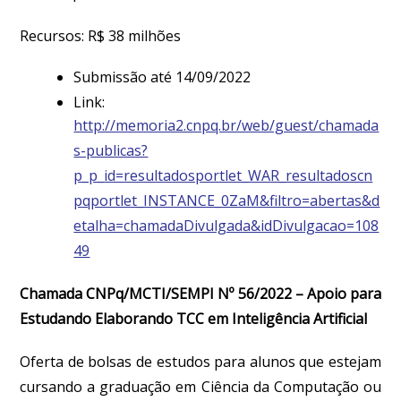
Recursos: R$ 38 milhões
Submissão até 14/09/2022
Link:
http://memoria2.cnpq.br/web/guest/chamada
s-publicas?
p_p_id=resultadosportlet_WAR_resultadoscn
pqportlet_INSTANCE_0ZaM&filtro=abertas&d
etalha=chamadaDivulgada&idDivulgacao=108
49
Chamada CNPq/MCTI/SEMPI Nº 56/2022 – Apoio para
Estudando Elaborando TCC em Inteligência Artificial
Oferta de bolsas de estudos para alunos que estejam
cursando a graduação em Ciência da Computação ou