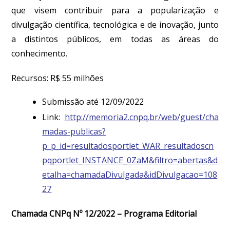
que visem contribuir para a popularização e
divulgação científica, tecnológica e de inovação, junto
a distintos públicos, em todas as áreas do
conhecimento.
Recursos: R$ 55 milhões
Submissão até 12/09/2022
Link:
http://memoria2.cnpq.br/web/guest/cha
madas-publicas?
p_p_id=resultadosportlet_WAR_resultadoscn
pqportlet_INSTANCE_0ZaM&filtro=abertas&d
etalha=chamadaDivulgada&idDivulgacao=108
27
Chamada CNPq Nº 12/2022 – Programa Editorial