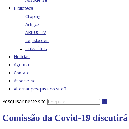
Associe-se
Biblioteca
Clipping
Artigos
ABRUC TV
Legislações
Links Úteis
Notícias
Agenda
Contato
Associe-se
Alternar pesquisa do site
Pesquisar neste site
Comissão da Covid-19 discutirá