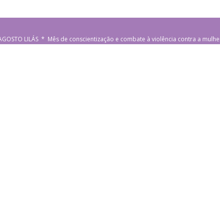
AGOSTO LILÁS * Mês de conscientização e combate à violência contra a mulhe