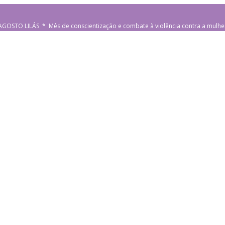
AGOSTO LILÁS * Mês de conscientização e combate à violência contra a mulhe