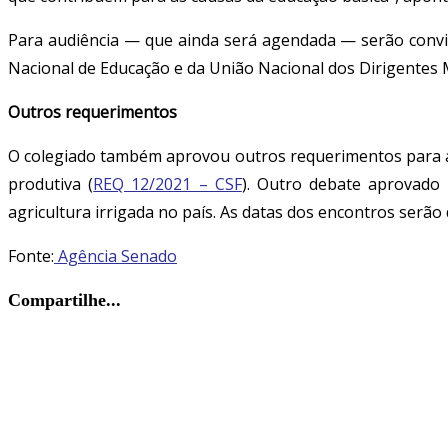
Para audiência — que ainda será agendada — serão convid
Nacional de Educação e da União Nacional dos Dirigentes 
Outros requerimentos
O colegiado também aprovou outros requerimentos para au
produtiva (
REQ 12/2021 – CSF
). Outro debate aprovado 
agricultura irrigada no país. As datas dos encontros serão 
Fonte:
Agência Senado
Compartilhar
Compartilhe...
este
Abre
conteúdo
em
uma
nova