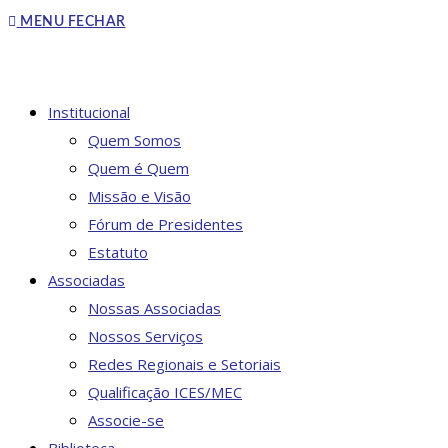
to
MENU
FECHAR
close
the
search
DO
Institucional
panel.
Quem Somos
Quem é Quem
Missão e Visão
SITE
Fórum de Presidentes
Estatuto
Associadas
Nossas Associadas
Nossos Serviços
Redes Regionais e Setoriais
Qualificação ICES/MEC
Associe-se