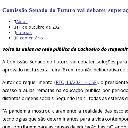
Comissão Senado do Futuro vai debater superaç
Autor
Abruc
do
Post
11 de outubro de 2021
post:
publicado:
Categoria
notícias
do
Comentários
0 comentário
post:
do
post:
Volta às aulas na rede pública de Cachoeiro do Itapemi
A Comissão Senado do Futuro vai debater soluções para
aprovado nesta sexta-feira (8) em reunião deliberativa do 
Autor do requerimento (
REQ 13/2021 – CSF
), o president
acesso a aulas remotas na educação pública por períod
distintas origens sociais. Segundo Izalci, todas as esfera
“A pandemia mostrou claramente a realidade das escolas 
tecnologias que são determinantes para a vida contemporâ
que contribuem para as causas da educação básica”, apont