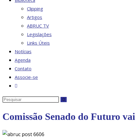
Biblioteca
Clipping
Artigos
ABRUC TV
Legislações
Links Úteis
Notícias
Agenda
Contato
Associe-se
Alternar
pesquisa
Pesquisar
do
neste
site
Comissão Senado do Futuro vai 
site