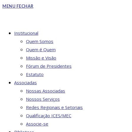
to
MENU
FECHAR
close
the
search
DO
Institucional
panel.
Quem Somos
Quem é Quem
Missão e Visão
SITE
Fórum de Presidentes
Estatuto
Associadas
Nossas Associadas
Nossos Serviços
Redes Regionais e Setoriais
Qualificação ICES/MEC
Associe-se