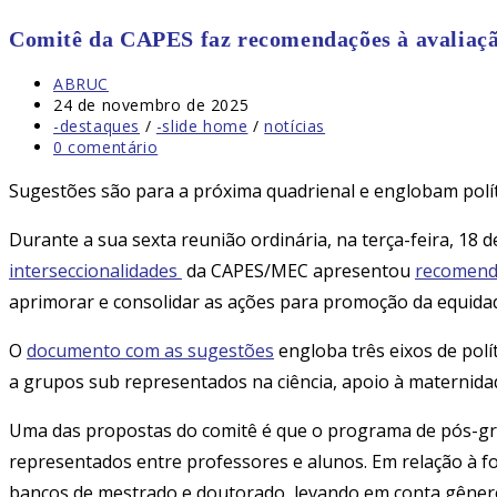
Comitê da CAPES faz recomendações à avaliaç
Autor
ABRUC
do
Post
24 de novembro de 2025
post:
publicado:
Categoria
-destaques
/
-slide home
/
notícias
do
Comentários
0 comentário
post:
do
post:
Sugestões são para a próxima quadrienal e englobam polít
Durante a sua sexta reunião ordinária, na terça-feira, 18
interseccionalidades
da CAPES/MEC apresentou
recomend
aprimorar e consolidar as ações para promoção da equida
O
documento com as sugestões
engloba três eixos de polí
a grupos sub representados na ciência, apoio à maternidad
Uma das propostas do comitê é que o programa de pós-gra
representados entre professores e alunos. Em relação à for
bancos de mestrado e doutorado, levando em conta gênero,