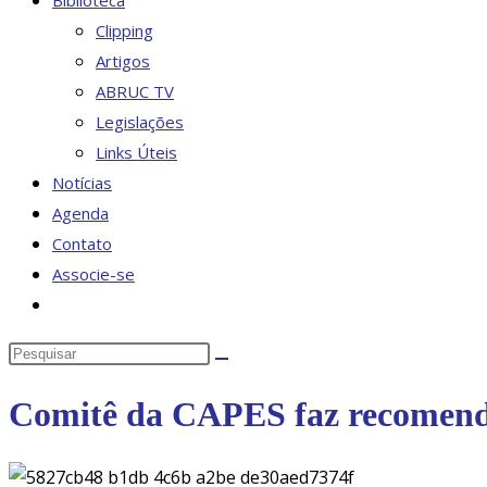
Biblioteca
Clipping
Artigos
ABRUC TV
Legislações
Links Úteis
Notícias
Agenda
Contato
Associe-se
Alternar
pesquisa
Pesquisar
do
neste
site
Comitê da CAPES faz recomenda
site