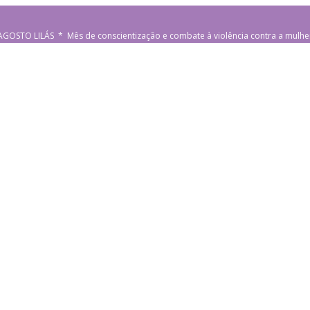
AGOSTO LILÁS * Mês de conscientização e combate à violência contra a mulhe