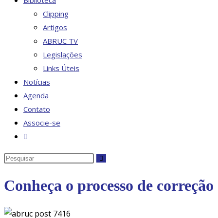
Biblioteca
Clipping
Artigos
ABRUC TV
Legislações
Links Úteis
Notícias
Agenda
Contato
Associe-se
Alternar
pesquisa
Pesquisar
do
neste
site
Conheça o processo de correção 
site