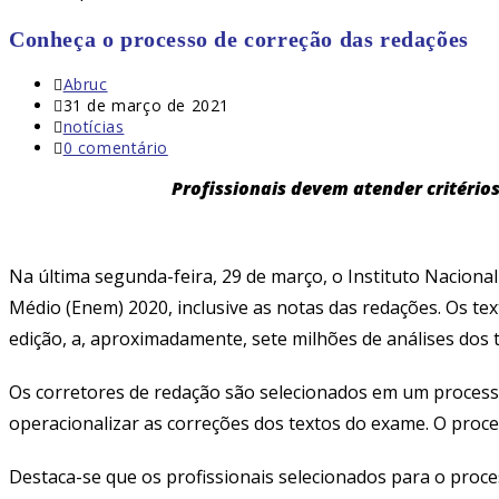
Conheça o processo de correção das redações
Autor
Abruc
do
Post
31 de março de 2021
post:
publicado:
Categoria
notícias
do
Comentários
0 comentário
post:
do
Profissionais devem atender critério
post:
Na última segunda-feira, 29 de março, o Instituto Naciona
Médio (Enem) 2020, inclusive as notas das redações.
Os tex
edição, a, aproximadamente, sete milhões de análises dos t
Os corretores de redação são selecionados em um process
operacionalizar as correções dos textos do exame.
O proce
Destaca-se que os profissionais selecionados para o proces