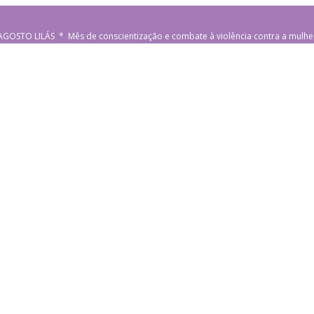
AGOSTO LILÁS * Mês de conscientização e combate à violência contra a mulhe