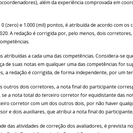
bcoordenadores), além da experiência comprovada em coord
0 (zero) e 1.000 (mil) pontos, é atribuída de acordo com os c
20. A redação é corrigida por, pelo menos, dois corretores
competências.
s atribuídas a cada uma das competências. Considera-se que
ença de suas notas em qualquer uma das competências for sup
s, a redação é corrigida, de forma independente, por um ter
s outros dois corretores, a nota final do participante corre
e a nota total do terceiro corretor for equidistante das nota
ceiro corretor com um dos outros dois, por não haver qualqu
r e dois auxiliares, que atribui a nota final do participant
de das atividades de correção dos avaliadores, é prevista 