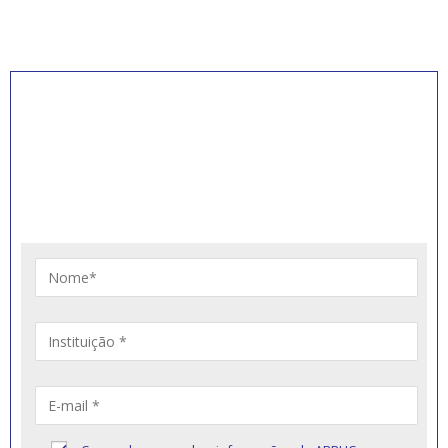
INSCREVA-SE PARA
RECEBER NOVIDADES
Artigos, notícias, legislações e informativos sobre
educação comunitária.