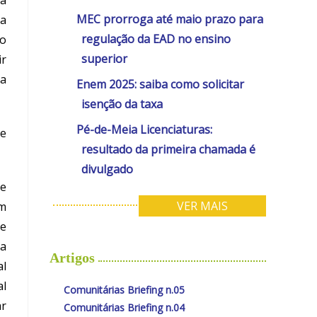
da
MEC prorroga até maio prazo para
la
regulação da EAD no ensino
do
superior
ir
la
Enem 2025: saiba como solicitar
isenção da taxa
Pé-de-Meia Licenciaturas:
re
resultado da primeira chamada é
divulgado
de
VER MAIS
em
de
 a
Artigos
al
al
Comunitárias Briefing n.05
ar
Comunitárias Briefing n.04