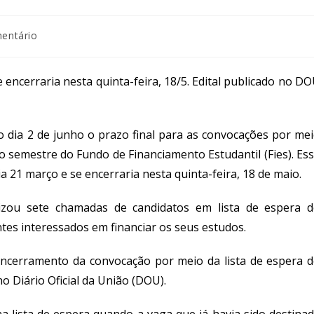
entário
e encerraria nesta quinta-feira, 18/5. Edital publicado no D
o dia 2 de junho o prazo final
para as
convoca
ções
por me
ro semestre do
Fundo de Financiamento Estudantil (Fies)
.
Es
ia 21 março e se e
ncerraria
n
esta quinta-feira,
18 de maio
.
izou
sete
chamadas
de candidatos em lista de espera 
tes
interessados em
financiar os seus estudos.
 encerramento da convocação por meio da lista de espera 
no Diário Oficial da União (DOU).