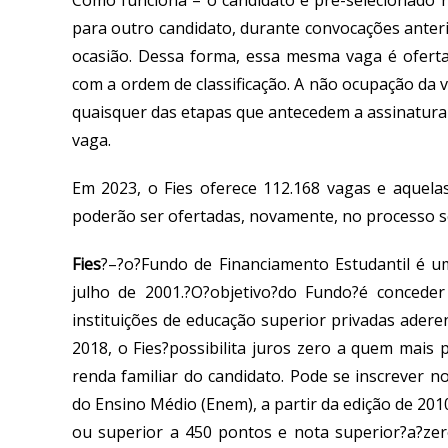
Como funciona
– o
candidato é pré-selecionado
para outro candidato
,
durante
convocações anter
ocasião
.
Dessa forma,
essa
mesma vaga
é
oferta
com a ordem de classificação.
A
não ocupação da 
quaisquer das etapas que antecedem a assinatura
vaga.
Em 2023
, o Fies oferece 112.168 vagas e aquel
poderão ser ofertadas, novamente, no processo s
Fies
?
–?o?Fundo de Financiamento Estudantil é um
julho de 2001.?O?objetivo?do Fundo?é concede
instituições de educação superior privadas ader
2018, o Fies?possibilita juros zero a quem mais
renda familiar do candidato. Pode se inscrever n
do Ensino Médio (Enem), a partir da edição de 201
ou superior a 450 pontos e nota superior?a?zer