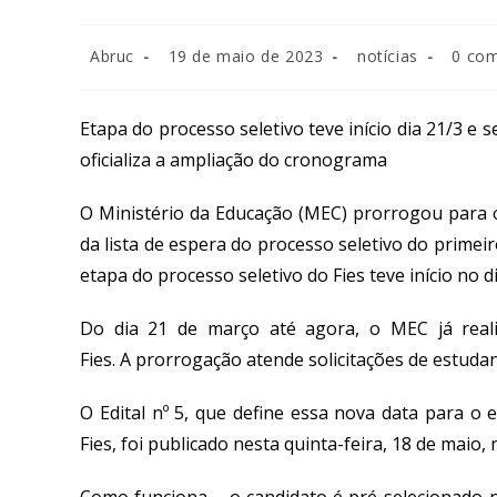
Abruc
19 de maio de 2023
notícias
0 com
Etapa do processo seletivo teve início dia 21/3 e s
oficializa a ampliação do cronograma
O Ministério da Educação
(MEC)
prorrogou par
a 
da lista de espera do
processo seletivo
do primei
etapa do
processo seletivo do
Fies
teve início
no d
D
o dia 21 de março
até agora
, o MEC
já
real
Fies
.
A
prorrogação
atende
solicitações de
estudan
O Edital nº 5, que define essa nova data para o
Fies, foi publicado nesta quinta-feira, 18 de maio, 