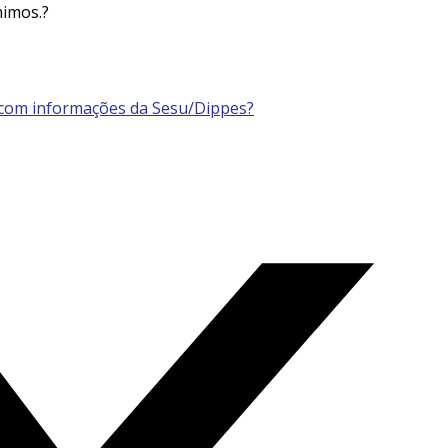
nimos
.
?
 com informações da
Sesu
/
Dippes
?