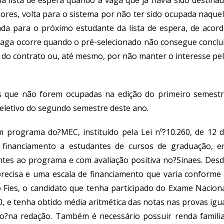
n
a
lista de espera quando a vaga que já havia sido destina
iores
,
volta para o sistema por não ter sido ocupada
naque
da para o próximo estudante da lista de espera, de acor
vaga ocorre quando
o
pré-selecionado não consegue conclu
 do contrato ou
,
até mesmo
,
por não manter o interesse pe
as que não forem ocupadas na edição do primeiro semest
eletivo do segundo semestre
de
ste ano
.
 programa do?MEC, instituído pela Lei nº?10.260, de 12 
r financiamento a estudantes de cursos de graduação, 
entes ao programa e com avaliação positiva no?
Sinaes
. Des
 precisa e uma escala de financiamento que varia conforme
o Fies, o candidato que tenha participado do Exame Nacion
0, e tenha obtido média aritmética das notas nas provas igu
o?na redação. Também é necessário possuir renda famili