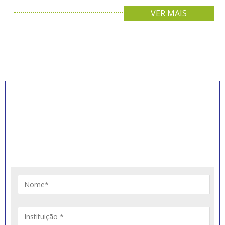
VER MAIS
INSCREVA-SE PARA
RECEBER NOVIDADES
Artigos, notícias, legislações e informativos sobre
educação comunitária.