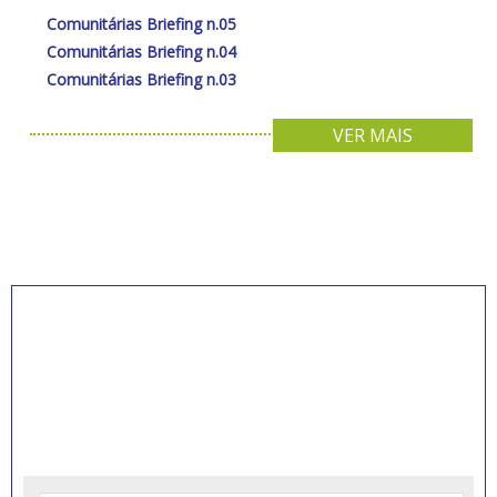
Comunitárias Briefing n.05
Comunitárias Briefing n.04
Comunitárias Briefing n.03
VER MAIS
INSCREVA-SE PARA
RECEBER NOVIDADES
Artigos, notícias, legislações e informativos sobre
educação comunitária.