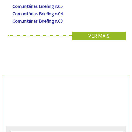
Comunitárias Briefing n.05
Comunitárias Briefing n.04
Comunitárias Briefing n.03
VER MAIS
INSCREVA-SE PARA
RECEBER NOVIDADES
Artigos, notícias, legislações e informativos sobre
educação comunitária.