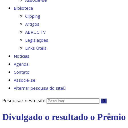
Associe-se
Biblioteca
Clipping
Artigos
ABRUC TV
Legislações
Links Úteis
Notícias
Agenda
Contato
Associe-se
Alternar pesquisa do site
Pesquisar neste site
Divulgado o resultado o Prêmio