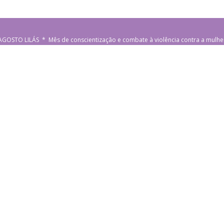
AGOSTO LILÁS * Mês de conscientização e combate à violência contra a mulhe