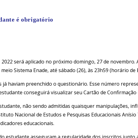
ante é obrigatório
2022 será aplicado no próximo domingo, 27 de novembro. A
eio Sistema Enade, até sábado (26), às 23h59 (horário de Br
 já haviam preenchido o questionário. Esse número represe
studante conseguirá visualizar seu Cartão de Confirmação d
tudante, não sendo admitidas quaisquer manipulações, influ
nstituto Nacional de Estudos e Pesquisas Educacionais Anísi
ndicadores educacionais.
 do estudante asseguram a regularidade dos inscritos junt