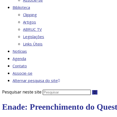
Associe-se
Biblioteca
Clipping
Artigos
ABRUC TV
Legislações
Links Úteis
Notícias
Agenda
Contato
Associe-se
Alternar pesquisa do site
Pesquisar neste site
Enade: Preenchimento do Questi