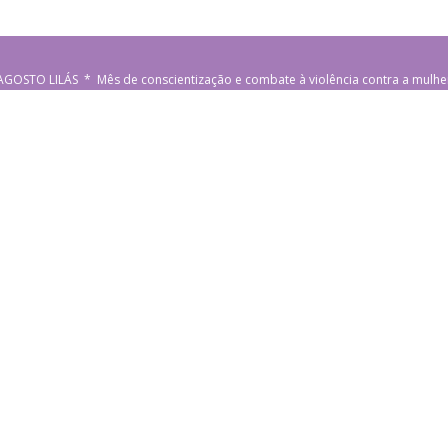
AGOSTO LILÁS * Mês de conscientização e combate à violência contra a mulhe