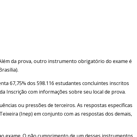
lém da prova, outro instrumento obrigatório do exame é
asília).
nta 67,75% dos 598.116 estudantes concluintes inscritos
a Inscrição com informações sobre seu local de prova.
ências ou pressões de terceiros. As respostas específicas
o Teixeira (Inep) em conjunto com as respostas dos demais,
o ao exame. O não cumprimento de um desses instrumentos