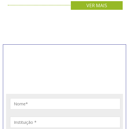
VER MAIS
INSCREVA-SE PARA
RECEBER NOVIDADES
Artigos, notícias, legislações e informativos sobre
educação comunitária.