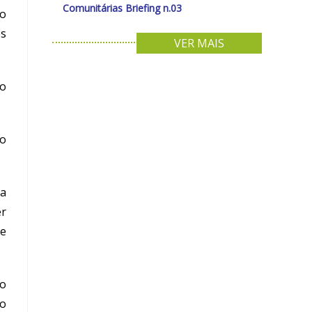
Comunitárias Briefing n.03
io
os
VER MAIS
ão
ão
sa
er
de
ão
 o