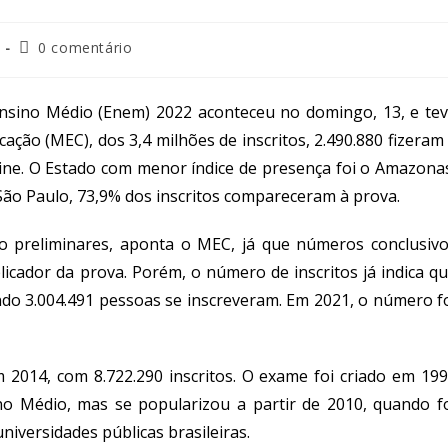
0 comentário
nsino Médio (Enem) 2022 aconteceu no domingo, 13, e te
ção (MEC), dos 3,4 milhões de inscritos, 2.490.880 fizeram
ine. O Estado com menor índice de presença foi o Amazona
São Paulo, 73,9% dos inscritos compareceram à prova.
o preliminares, aponta o MEC, já que números conclusiv
icador da prova. Porém, o número de inscritos já indica q
do 3.004.491 pessoas se inscreveram. Em 2021, o número f
014, com 8.722.290 inscritos. O exame foi criado em 19
o Médio, mas se popularizou a partir de 2010, quando f
niversidades públicas brasileiras.