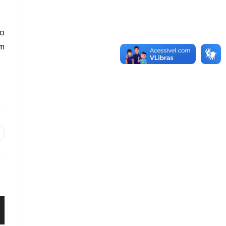
ão
um