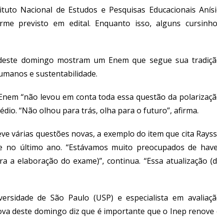
tituto Nacional de Estudos e Pesquisas Educacionais Anís
rme previsto em edital. Enquanto isso, alguns cursinh
 deste domingo mostram um Enem que segue sua tradiç
 humanos e sustentabilidade.
o Enem “não levou em conta toda essa questão da polarizaç
édio. “Não olhou para trás, olha para o futuro”, afirma.
eve várias questões novas, a exemplo do item que cita Rays
te no último ano. “Estávamos muito preocupados de hav
a a elaboração do exame)”, continua. “Essa atualização (
ersidade de São Paulo (USP) e especialista em avaliaç
rova deste domingo diz que é importante que o Inep renove