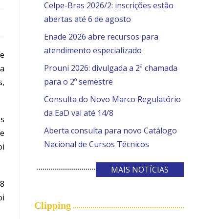
Celpe-Bras 2026/2: inscrições estão
abertas até 6 de agosto
Enade 2026 abre recursos para
atendimento especializado
ve
Prouni 2026: divulgada a 2ª chamada
 a
para o 2º semestre
s,
Consulta do Novo Marco Regulatório
da EaD vai até 14/8
os
Aberta consulta para novo Catálogo
ue
Nacional de Cursos Técnicos
oi
MAIS NOTÍCIAS
98
oi
Clipping