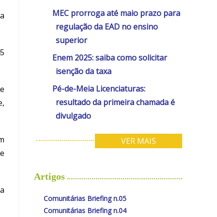
MEC prorroga até maio prazo para
ma
regulação da EAD no ensino
superior
45
Enem 2025: saiba como solicitar
isenção da taxa
Pé-de-Meia Licenciaturas:
 e
resultado da primeira chamada é
e,
divulgado
ém
VER MAIS
de
Artigos
da
Comunitárias Briefing n.05
Comunitárias Briefing n.04