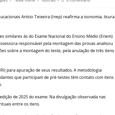
ques
/
-slide home
/
notícias
0 comentário
ucacionais Anísio Teixeira (Inep) reafirma a isonomia, lisura
tões similares às do Exame Nacional do Ensino Médio (Enem)
o assessora responsável pela montagem das provas analisou
ões sobre a montagem do teste, pela anulação de três itens
TRI) para apuração de seus resultados. A metodologia
dantes que participam de pré-testes têm contato com itens
.
 edição de 2025 do exame. Na divulgação observada nas
ntuais entre os itens.