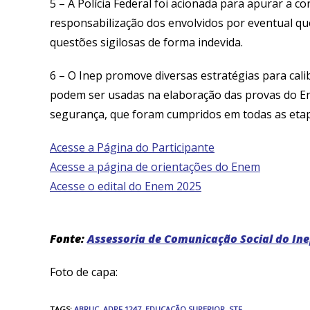
5 – A Polícia Federal foi acionada para apurar a c
responsabilização dos envolvidos por eventual que
questões sigilosas de forma indevida.
6 – O Inep promove diversas estratégias para cal
podem ser usadas na elaboração das provas do E
segurança, que foram cumpridos em todas as eta
Acesse a Página do Participante
Acesse a página de orientações do Enem
Acesse o edital do Enem 2025
Fonte:
Assessoria de Comunicação Social do In
Foto de capa:
TAGS
:
ABRUC
,
ADPF 1247
,
EDUCAÇÃO SUPERIOR
,
STF