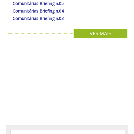
Comunitárias Briefing n.05
Comunitárias Briefing n.04
Comunitárias Briefing n.03
VER MAIS
INSCREVA-SE PARA
RECEBER NOVIDADES
Artigos, notícias, legislações e informativos sobre
educação comunitária.