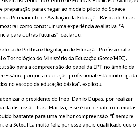
lveira Rezende, do Centro de Políticas Públicas e Avaliaçã
 e preparação para chegar ao modelo piloto do Spaece
stema Permanente de Avaliação da Educação Básica do Ceará
 mostrar como construir uma experiência avaliativa
. “A
ncia para outras futuras”, declarou.
etora de Política e Regulação de Educação Profissional e
l e Tecnológica do Ministério da Educação (Setec/MEC),
discussão para a compreensão do papel da EPT no âmbito da
cessário, porque a educação profissional está muito ligada
dos no escopo da educação básica”, explicou.
rabenizar o presidente do Inep, Danilo Dupas, por realizar
a da discussã
o. Para Marilza, esse é um debate com muitas
tribuído bastante para uma melhor compreensão. “É sempre
 e a Setec fica muito feliz por esse apoio qualificado que o