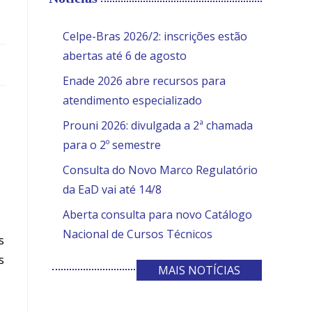
the
search
SITE
Celpe-Bras 2026/2: inscrições estão
panel.
abertas até 6 de agosto
Enade 2026 abre recursos para
atendimento especializado
Prouni 2026: divulgada a 2ª chamada
para o 2º semestre
Consulta do Novo Marco Regulatório
da EaD vai até 14/8
Aberta consulta para novo Catálogo
Nacional de Cursos Técnicos
s
s
MAIS NOTÍCIAS