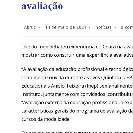
avaliação
Autor
Post
Categoria
Coment
Abruc
14 de maio de 2021
notícias
0 com
do
publicado:
do
do
post:
post:
post:
Live do Inep debateu experiência do Ceará na aval
mostrar como construir uma experiência avaliativ
“A avaliação da educação profissional e tecnológi
comumente ouvida durante as lives Quintas da EPT
Educacionais Anísio Teixeira (Inep) semanalmente.
Instituto, juntamente com convidados, contribuiu
“Avaliação externa da educação profissional: a ex
características gerais do programa de avaliação d
cursos da modalidade.