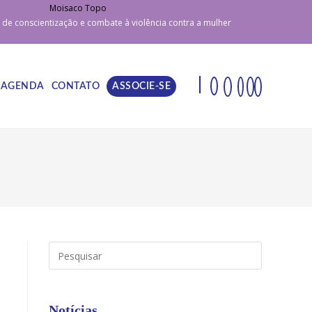
e conscientização e combate à violência contra a mulher
|
AGENDA
CONTATO
ASSOCIE-SE
ALTERNAR
PESQUISA
Press
DO
Escape
to
close
Notícias