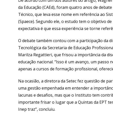
De acordo com um dos autores do artigo, Wagner Si
da Educação (CAEd), foram quatro anos de debate
Técnico, que leva esse nome em referência ao Si
(Spaece). Segundo ele,
o estudo tem o objetivo de
expectativa é que essa experiência se torne referê
O debate também contou com a participação da dir
Tecnológica da Secretaria de Educação Profissiona
Marilza Regattieri, que frisou a importância da 
educação nacional. “Isso é um avanço, um passo ne
apenas a cursos de formação profissional, ofereci
Na ocasião,
a diretora da Setec fez questão de pa
uma gestão empenhada em entender a importânci
lacunas e desafios, mas que o Instituto tem con
importante frisar o lugar que a Quintas da EPT tem,
Inep traz”, concluiu.