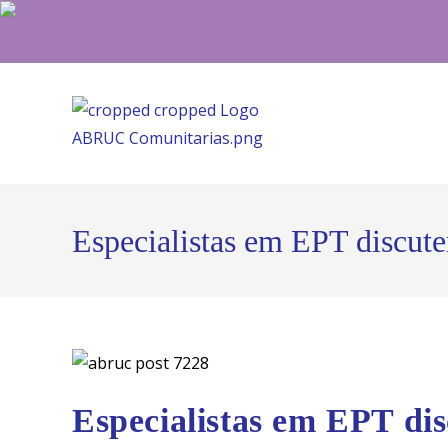
Ir
para
o
conteúdo
Especialistas em EPT discut
Especialistas em EPT di