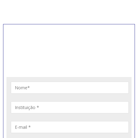
INSCREVA-SE PARA
RECEBER NOVIDADES
Artigos, notícias, legislações e informativos sobre
educação comunitária.