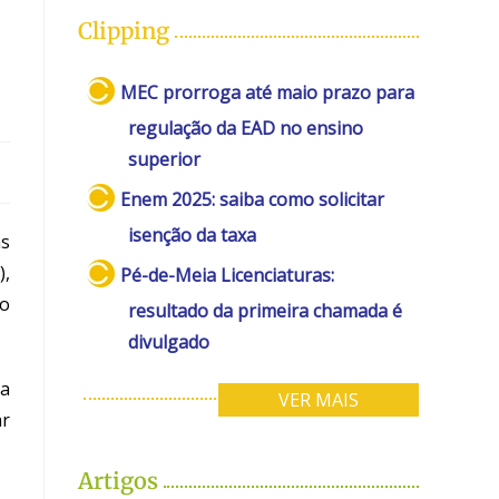
Clipping
MEC prorroga até maio prazo para
regulação da EAD no ensino
superior
Enem 2025: saiba como solicitar
isenção da taxa
as
),
Pé-de-Meia Licenciaturas:
vo
resultado da primeira chamada é
divulgado
 a
VER MAIS
ar
Artigos