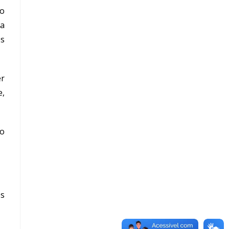
 o
da
es
er
e,
vo
es