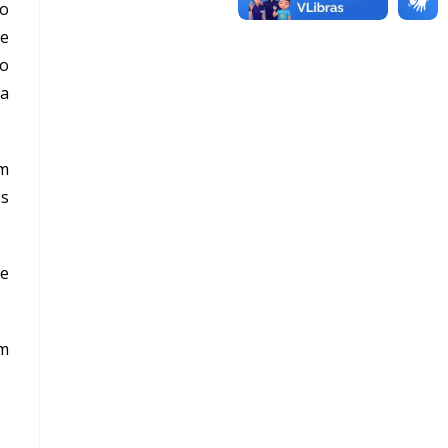
po
te
do
 a
em
es
re
em