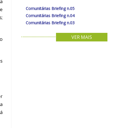
 a
Comunitárias Briefing n.05
de
Comunitárias Briefing n.04
s;
Comunitárias Briefing n.03
VER MAIS
to
as
er
pa
rá