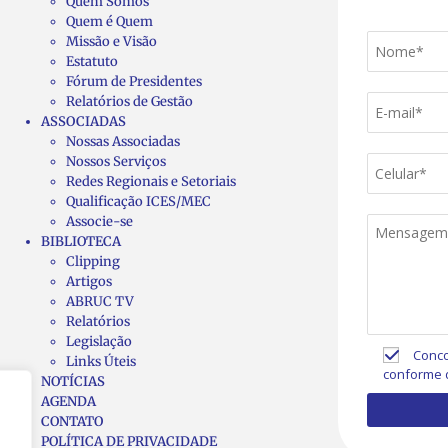
Quem Somos
Quem é Quem
Missão e Visão
Estatuto
Fórum de Presidentes
Relatórios de Gestão
ASSOCIADAS
Nossas Associadas
Nossos Serviços
Redes Regionais e Setoriais
Qualificação ICES/MEC
Associe-se
BIBLIOTECA
Clipping
Artigos
ABRUC TV
Relatórios
Legislação
Conco
Links Úteis
conforme 
NOTÍCIAS
AGENDA
CONTATO
POLÍTICA DE PRIVACIDADE