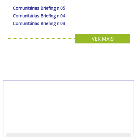
Comunitárias Briefing n.05
Comunitárias Briefing n.04
Comunitárias Briefing n.03
VER MAIS
INSCREVA-SE PARA
RECEBER NOVIDADES
Artigos, notícias, legislações e informativos sobre
educação comunitária.