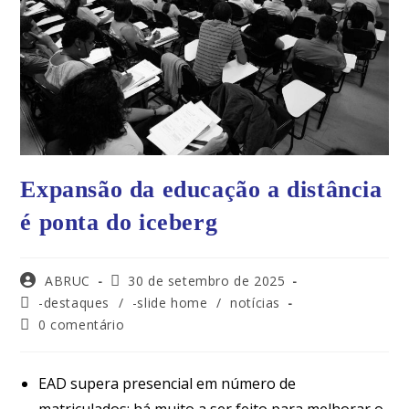
Expansão da educação a distância
é ponta do iceberg
ABRUC
30 de setembro de 2025
-destaques
/
-slide home
/
notícias
0 comentário
EAD supera presencial em número de
matriculados; há muito a ser feito para melhorar o