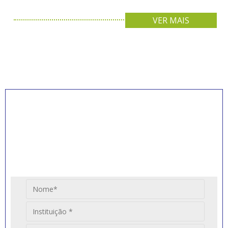
VER MAIS
INSCREVA-SE PARA
RECEBER NOVIDADES
Artigos, notícias, legislações e informativos sobre
educação comunitária.