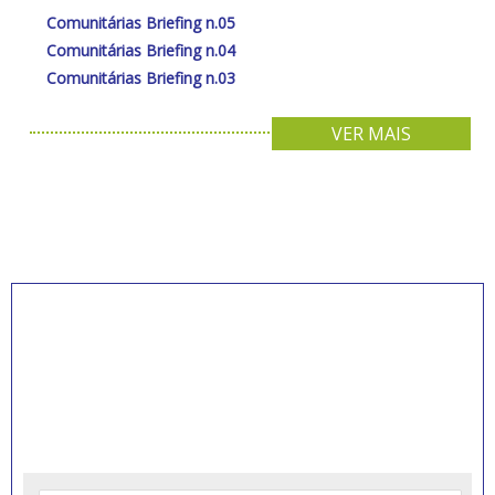
Comunitárias Briefing n.05
Comunitárias Briefing n.04
Comunitárias Briefing n.03
VER MAIS
INSCREVA-SE PARA
RECEBER NOVIDADES
Artigos, notícias, legislações e informativos sobre
educação comunitária.