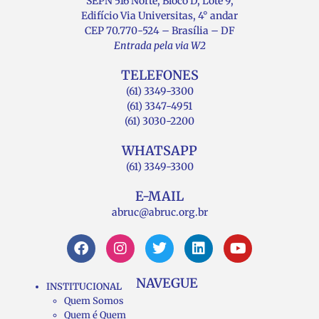
SEPN 516 Norte, Bloco D, Lote 9,
Edifício Via Universitas, 4° andar
CEP 70.770-524 – Brasília – DF
Entrada pela via W2
TELEFONES
(61) 3349-3300
(61) 3347-4951
(61) 3030-2200
WHATSAPP
(61) 3349-3300
E-MAIL
abruc@abruc.org.br
NAVEGUE
INSTITUCIONAL
Quem Somos
Quem é Quem