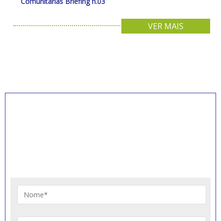
Comunitárias Briefing n.03
VER MAIS
INSCREVA-SE PARA
RECEBER NOVIDADES
Artigos, notícias, legislações e informativos sobre
educação comunitária.