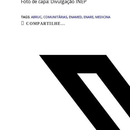
Foto de capa: Divulgação INEP
TAGS
:
ABRUC
,
COMUNITÁRIAS
,
ENAMED
,
ENARE
,
MEDICINA
COMPARTILHAR
COMPARTILHE...
ESTE
CONTEÚDO
Abre
em
uma
nova
janela