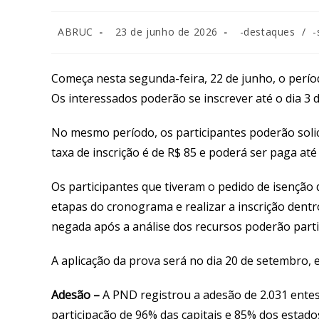
Autor
Post
Categoria
ABRUC
23 de junho de 2026
-destaques
/
-
do
publicado:
do
post:
post:
Começa nesta segunda-feira, 22 de junho, o perío
Os interessados poderão se inscrever até o dia 3 
No mesmo período, os participantes poderão solic
taxa de inscrição é de R$ 85 e poderá ser paga até 
Os participantes que tiveram o pedido de isenção
etapas do cronograma e realizar a inscrição dentro
negada após a análise dos recursos poderão part
A aplicação da prova será no dia 20 de setembro, 
Adesão –
A PND registrou a adesão de 2.031 ente
participação de 96% das capitais e 85% dos estados