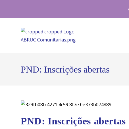
Ir
para
o
conteúdo
PND: Inscrições abertas
PND: Inscrições abertas