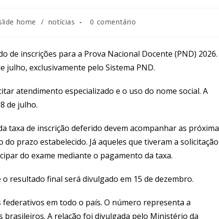
Comentários
slide home
/
notícias
0 comentário
do
post:
do de inscrições para a Prova Nacional Docente (PND) 2026.
de julho, exclusivamente pelo Sistema PND.
itar atendimento especializado e o uso do nome social. A
8 de julho.
 da taxa de inscrição deferido devem acompanhar as próxim
 do prazo estabelecido. Já aqueles que tiveram a solicitação
icipar do exame mediante o pagamento da taxa.
e o resultado final será divulgado em 15 de dezembro.
s federativos em todo o país. O número representa a
 brasileiros. A relação foi divulgada pelo Ministério da