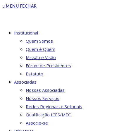
to
MENU
FECHAR
close
the
search
DO
Institucional
panel.
Quem Somos
Quem é Quem
Missão e Visão
SITE
Fórum de Presidentes
Estatuto
Associadas
Nossas Associadas
Nossos Serviços
Redes Regionais e Setoriais
Qualificação ICES/MEC
Associe-se