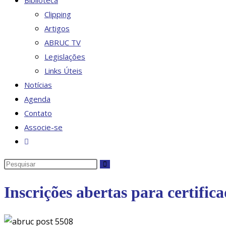
Biblioteca
Clipping
Artigos
ABRUC TV
Legislações
Links Úteis
Notícias
Agenda
Contato
Associe-se
Alternar
pesquisa
Pesquisar
do
neste
site
Inscrições abertas para certifi
site