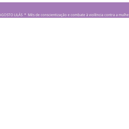
AGOSTO LILÁS * Mês de conscientização e combate à violência contra a mulhe