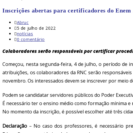
Inscrições abertas para certificadores do Enem
Autor
Abruc
do
Post
5 de julho de 2022
post:
publicado:
Categoria
notícias
do
Comentários
0 comentário
post:
do
post:
Colaboradores serão responsáveis por certificar procedi
Começou, nesta segunda-feira, 4 de julho, o período de i
atribuições, os colaboradores da RNC serão responsáveis p
novembro. Os interessados devem se inscrever por meio do
Podem se candidatar servidores públicos do Poder Executiv
É necessário ter o ensino médio como formação mínima e n
No momento da inscrição, é possível escolher até três cid
Declaração
–
No caso dos professores, é necessário pre