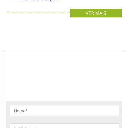
VER MAIS
INSCREVA-SE PARA
RECEBER NOVIDADES
Artigos, notícias, legislações e informativos sobre
educação comunitária.