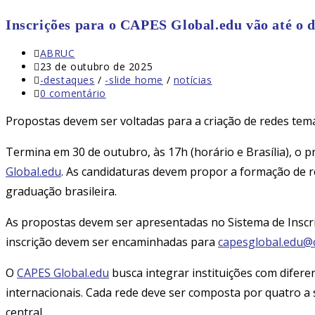
Inscrições para o CAPES Global.edu vão até o d
Autor
ABRUC
do
Post
23 de outubro de 2025
post:
publicado:
Categoria
-destaques
/
-slide home
/
notícias
do
Comentários
0 comentário
post:
do
post:
Propostas devem ser voltadas para a criação de redes temá
Termina em 30 de outubro, às 17h (horário e Brasília), o p
Global.edu
. As candidaturas devem propor a formação de re
graduação brasileira.
As propostas devem ser apresentadas no Sistema de Inscr
inscrição devem ser encaminhadas para
capesglobal.edu@
O
CAPES Global.edu
busca integrar instituições com diferen
internacionais. Cada rede deve ser composta por quatro a 
central.