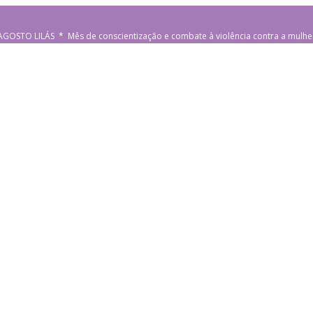
AGOSTO LILÁS * Mês de conscientização e combate à violência contra a mulhe