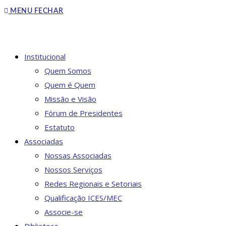
to
MENU
FECHAR
close
the
search
DO
Institucional
panel.
Quem Somos
Quem é Quem
Missão e Visão
SITE
Fórum de Presidentes
Estatuto
Associadas
Nossas Associadas
Nossos Serviços
Redes Regionais e Setoriais
Qualificação ICES/MEC
Associe-se