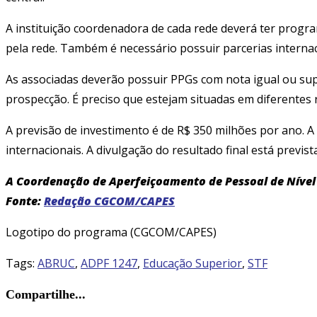
A instituição coordenadora de cada rede deverá ter progr
pela rede. Também é necessário possuir parcerias internac
As associadas deverão possuir PPGs com nota igual ou sup
prospecção. É preciso que estejam situadas em diferentes
A previsão de investimento é de R$ 350 milhões por ano. A o
internacionais. A divulgação do resultado final está previs
A Coordenação de Aperfeiçoamento de Pessoal de Nível 
Fonte:
Redação CGCOM/CAPES
Logotipo do programa (CGCOM/CAPES)
Tags
:
ABRUC
,
ADPF 1247
,
Educação Superior
,
STF
Compartilhar
Compartilhe...
este