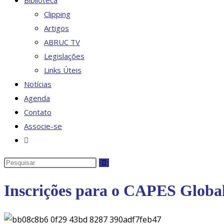
Biblioteca
Clipping
Artigos
ABRUC TV
Legislações
Links Úteis
Notícias
Agenda
Contato
Associe-se
Alternar
pesquisa
Pesquisar
do
neste
site
Inscrições para o CAPES Global.
site