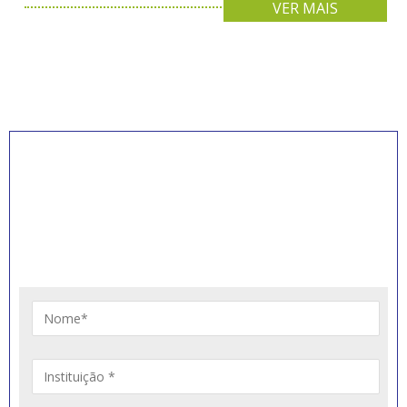
VER MAIS
INSCREVA-SE PARA
RECEBER NOVIDADES
Artigos, notícias, legislações e informativos sobre
educação comunitária.