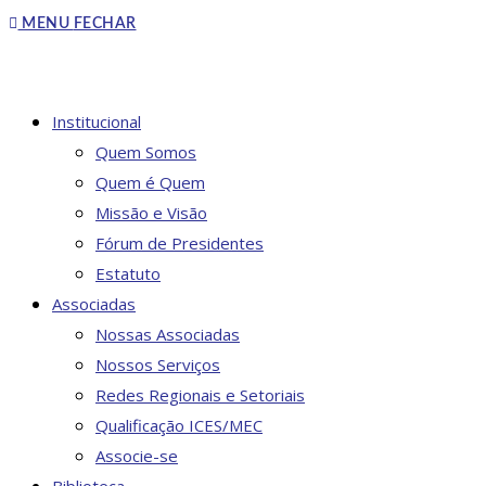
to
MENU
FECHAR
close
the
search
DO
Institucional
panel.
Quem Somos
Quem é Quem
Missão e Visão
SITE
Fórum de Presidentes
Estatuto
Associadas
Nossas Associadas
Nossos Serviços
Redes Regionais e Setoriais
Qualificação ICES/MEC
Associe-se