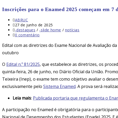
Inscrições para o Enamed 2025 começam em 7 d
Autor
ABRUC
do
Post
27 de junho de 2025
post:
publicado:
Categoria
-destaques
/
-slide home
/
notícias
do
Comentários
0 comentário
post:
do
post:
Edital com as diretrizes do Exame Nacional de Avaliação d
outubro
O
Edital n.º 81/2025
, que estabelece as diretrizes, os pro
quinta-feira, 26 de junho, no Diário Oficial da União. Pro
Teixeira (Inep), o exame tem como objetivo avaliar o desem
exclusivamente pelo
Sistema Enamed
. A prova será realiz
Leia mais
:
Publicada portaria que regulamenta o En
A participação no Enamed é obrigatória para o participan
Nacional de Desempenho dos Estudantes (Enade) 2025. E é v