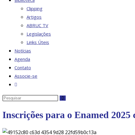
Biblioteca
Clipping
Artigos
ABRUC TV
Legislações
Links Úteis
Notícias
Agenda
Contato
Associe-se
Alternar
pesquisa
Pesquisar
do
neste
site
Inscrições para o Enamed 2025
site