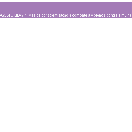
AGOSTO LILÁS * Mês de conscientização e combate à violência contra a mulhe