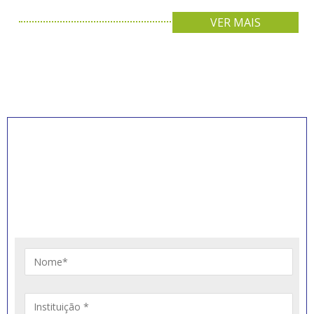
VER MAIS
INSCREVA-SE PARA
RECEBER NOVIDADES
Artigos, notícias, legislações e informativos sobre
educação comunitária.