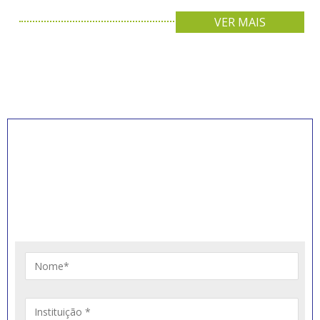
VER MAIS
INSCREVA-SE PARA
RECEBER NOVIDADES
Artigos, notícias, legislações e informativos sobre
educação comunitária.